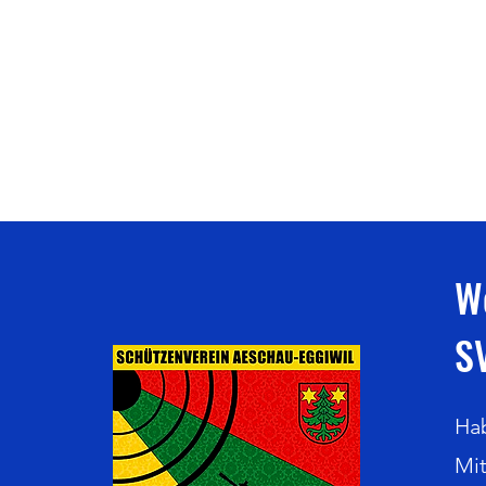
W
S
Hab
Mit