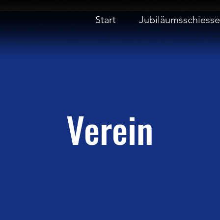
Start
Jubiläumsschiess
Verein