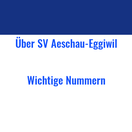
Über SV Aeschau-Eggiwil
Wichtige Nummern
J
Kassier
Pe
Peter Haldemann
0
079 636 22 80