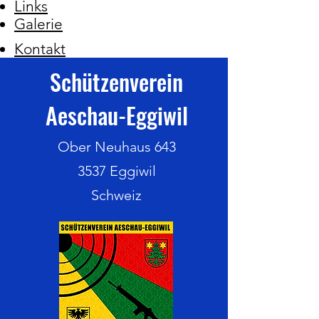
Links
Galerie
Kontakt
Schützenverein
Aeschau-Eggiwil
Ober Neuhaus 643
3537 Eggiwil
Schweiz