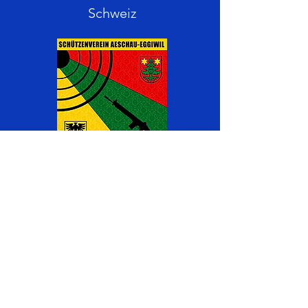
Schweiz
Werden Sie Teil vom
SV Aeschau-Eggiwil
Haben Sie Interesse bei uns Mitglied
zu werden?
Kontaktieren Sie uns