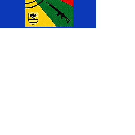
Werden Sie Teil vom
SV Aeschau-Eggiwil
Haben Sie Interesse bei uns Mitglied
zu werden?
Kontaktieren Sie uns
Impressum
Datenschutz
Sitemap