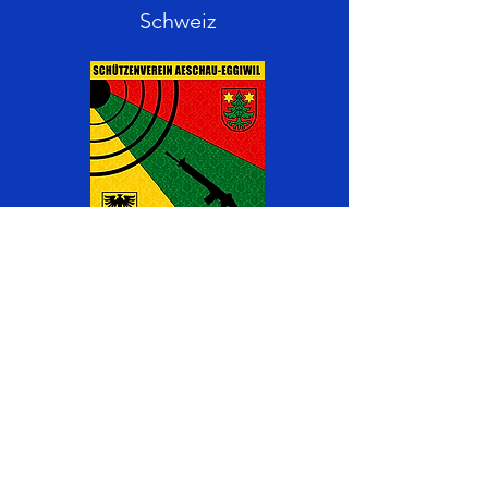
Schweiz
Werden Sie Teil vom
SV Aeschau-Eggiwil
Haben Sie Interesse bei uns Mitglied
zu werden?
Kontaktieren Sie uns