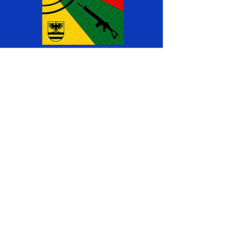
Werden Sie Teil vom
SV Aeschau-Eggiwil
Haben Sie Interesse bei uns Mitglied
zu werden?
Kontaktieren Sie uns
Impressum
Datenschutz
Sitemap