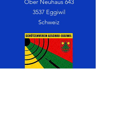
Ober Neuhaus 643
3537 Eggiwil
Schweiz
Werden Sie Teil vom
SV Aeschau-Eggiwil
Haben Sie Interesse bei uns Mitglied
zu werden?